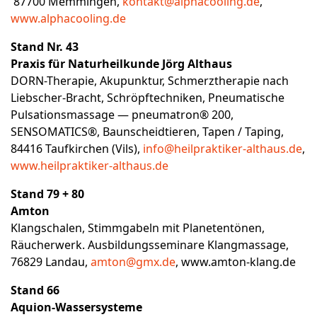
87700 Memmingen,
kontakt@alphacooling.de
,
www.alphacooling.de
Stand Nr. 43
Praxis für Naturheilkunde Jörg Althaus
DORN-Therapie, Akupunktur, Schmerztherapie nach
Liebscher-Bracht, Schröpftechniken, Pneumatische
Pulsationsmassage — pneumatron® 200,
SENSOMATICS®, Baunscheidtieren, Tapen / Taping,
84416 Taufkirchen (Vils),
info@heilpraktiker-althaus.de
,
www.heilpraktiker-althaus.de
Stand 79 + 80
Amton
Klangschalen, Stimmgabeln mit Planetentönen,
Räucherwerk. Ausbildungsseminare Klangmassage,
76829 Landau,
amton@gmx.de
,
www.amton-klang.de
Stand 66
Aquion-Wassersysteme