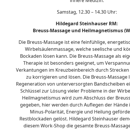
innere Medizin.
Samstag, 12.30 – 14.30 Uhr:
Hildegard Steinhauser RM:
Breuss-Massage und Heilmagnetismus (W
Die Breuss-Massage ist eine feinfühlige, energeti
Wirbelsäulenmassage, welche seelische und kör
Bockaden lösen kann. Die Breuss-Massage als ei
Therapie ist besonders geeignet, um Verspann
Verkantungen im Kreuzbeinbereich durch Strecke
zu korrigieren und lösen. Die Breuss-Massage le
Regeneration von unterversorgten Bandscheiben ein
Schlüssel zur Lösung vieler Probleme in der Wirbe
Heilmagnetismus wird zum Abschluss der Breus
gegeben, hier werden durch Auflegen der Hände i
Minus-Polarität, Energie und Heilung geförde
Restblockaden gelöst. Hildegard Steinhauser demo
diesem Work-Shop die gesamte Breuss-Massag