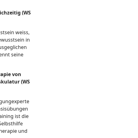
ichzeitig (WS
tsein weiss,
ewusstsein in
ausgeglichen
nennt seine
rapie von
skulatur (WS
egungexperte
Basisübungen
ining ist die
elbsthilfe
Therapie und