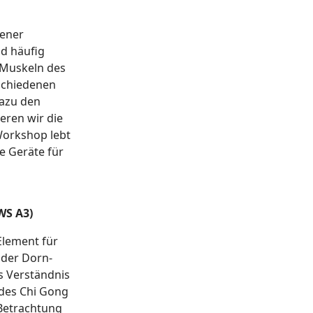
dener
d häufig
 Muskeln des
rschiedenen
azu den
eren wir die
orkshop lebt
e Geräte für
WS A3)
Element für
 der Dorn-
s Verständnis
 des Chi Gong
 Betrachtung