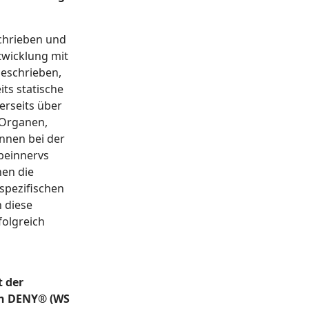
schrieben und
twicklung mit
beschrieben,
ts statische
erseits über
 Organen,
nnen bei der
beinnervs
en die
spezifischen
 diese
folgreich
 der
h DENY® (WS