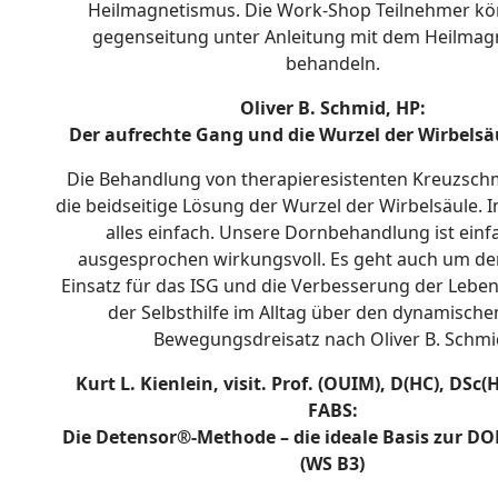
Heilmagnetismus. Die Work-Shop Teilnehmer kö
gegenseitung unter Anleitung mit dem Heilma
behandeln.
Oliver B. Schmid, HP:
Der aufrechte Gang und die Wurzel der Wirbelsäu
Die Behandlung von therapieresistenten Kreuzsch
die beidseitige Lösung der Wurzel der Wirbelsäule. I
alles einfach. Unsere Dornbehandlung ist ein
ausgesprochen wirkungsvoll. Es geht auch um den
Einsatz für das ISG und die Verbesserung der Leben
der Selbsthilfe im Alltag über den dynamische
Bewegungsdreisatz nach Oliver B. Schmi
Kurt L. Kienlein, visit. Prof. (OUIM), D(HC), DSc(
FABS:
Die Detensor®-Methode – die ideale Basis zur D
(WS B3)