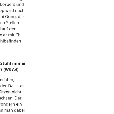
ekörpers und
hop wird nach
Chi Gong, die
n Stellen
d auf den
 er mit Chi
ohlbefinden
 Stuhl immer
? (WS A4)
echten,
er. Da ist es
itzen nicht
chsen. Der
sondern ein
enn man dabei