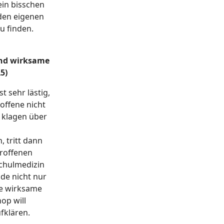
ein bisschen
den eigenen
u finden.
 und wirksame
5)
t sehr lästig,
roffene nicht
 klagen über
, tritt dann
troffenen
Schulmedizin
de nicht nur
ne wirksame
op will
fklären.