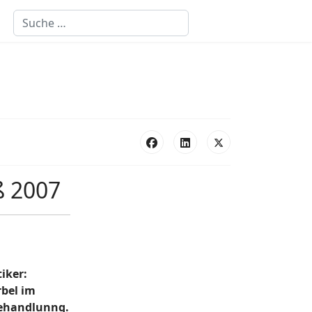
Suchen
 2007
iker:
rbel im
Behandlunng.