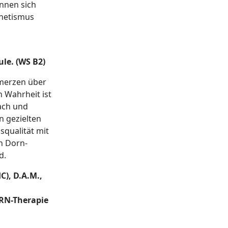
nnen sich
gnetismus
le. (WS B2)
merzen über
n Wahrheit ist
fach und
 gezielten
squalität mit
n Dorn-
d.
HC), D.A.M.,
ORN-Therapie