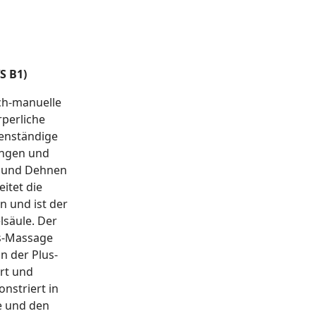
S B1)
sch-manuelle
perliche
genständige
ungen und
n und Dehnen
itet die
 und ist der
lsäule. Der
s-Massage
n der Plus-
rt und
nstriert in
e und den